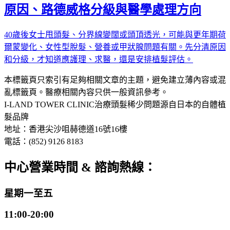
原因、路德威格分級與醫學處理方向
40歲後女士甩頭髮、分界線變闊或頭頂透光，可能與更年期荷
爾蒙變化、女性型脫髮、營養或甲狀腺問題有關。先分清原因
和分級，才知道應護理、求醫，還是安排植髮評估。
本標籤頁只索引有足夠相關文章的主題，避免建立薄內容或混
亂標籤頁。醫療相關內容只供一般資訊參考。
I-LAND TOWER CLINIC
治療頭髮稀少問題
源自日本的自體植
髮品牌
地址：香港尖沙咀赫德道16號16樓
電話：(852) 9126 8183
中心營業時間 & 諮詢熱線：
星期一至五
11:00-20:00