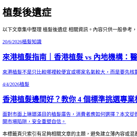
植髮後遺症
以下文章集中整理
植髮後遺症
相關資訊。內容只供一般參考，
20/6/2026
植髮知識
來港植髮指南｜香港植髮 vs 內地機構：
來港植髮不是只比較哪裡較便宜或哪家名氣較大，而是要先核
4/4/2026
植髮
香港植髮邊間好？教你 4 個標準挑選專業
面對市面上琳瑯滿目的植髮廣告，消費者應如何選擇？本文從微
開市場陷阱，安全重塑自信。
本標籤頁只索引有足夠相關文章的主題，避免建立薄內容或混