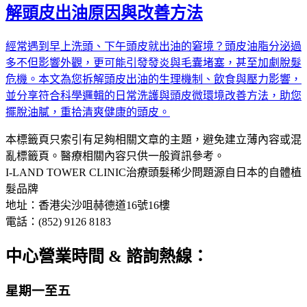
解頭皮出油原因與改善方法
經常遇到早上洗頭、下午頭皮就出油的窘境？頭皮油脂分泌過
多不但影響外觀，更可能引發發炎與毛囊堵塞，甚至加劇脫髮
危機。本文為您拆解頭皮出油的生理機制、飲食與壓力影響，
並分享符合科學邏輯的日常洗護與頭皮微環境改善方法，助您
擺脫油膩，重拾清爽健康的頭皮。
本標籤頁只索引有足夠相關文章的主題，避免建立薄內容或混
亂標籤頁。醫療相關內容只供一般資訊參考。
I-LAND TOWER CLINIC
治療頭髮稀少問題
源自日本的自體植
髮品牌
地址：香港尖沙咀赫德道16號16樓
電話：(852) 9126 8183
中心營業時間 & 諮詢熱線：
星期一至五