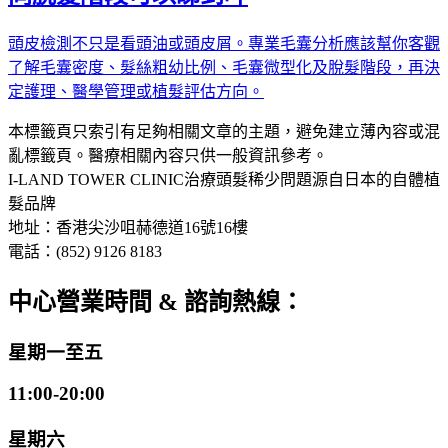
頭皮檢測不只是看頭油或頭皮屑。專業毛囊分析應該幫你客觀
了解毛囊密度、髮絲粗幼比例、毛囊微型化及脫髮階段，再決
定護理、醫學管理或植髮評估方向。
本標籤頁只索引有足夠相關文章的主題，避免建立薄內容或混
亂標籤頁。醫療相關內容只供一般資訊參考。
I-LAND TOWER CLINIC
治療頭髮稀少問題
源自日本的自體植
髮品牌
地址：香港尖沙咀赫德道16號16樓
電話：(852) 9126 8183
中心營業時間 & 諮詢熱線：
星期一至五
11:00-20:00
星期六