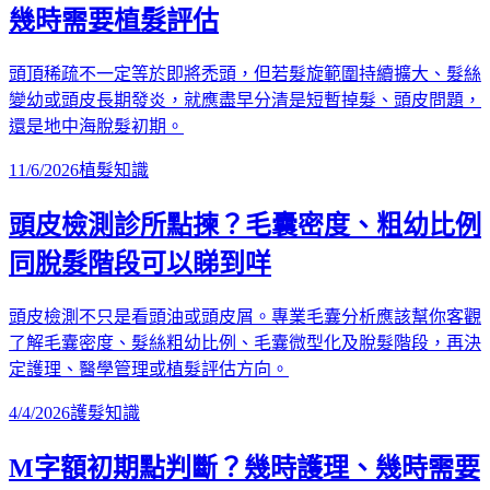
幾時需要植髮評估
頭頂稀疏不一定等於即將禿頭，但若髮旋範圍持續擴大、髮絲
變幼或頭皮長期發炎，就應盡早分清是短暫掉髮、頭皮問題，
還是地中海脫髮初期。
11/6/2026
植髮知識
頭皮檢測診所點揀？毛囊密度、粗幼比例
同脫髮階段可以睇到咩
頭皮檢測不只是看頭油或頭皮屑。專業毛囊分析應該幫你客觀
了解毛囊密度、髮絲粗幼比例、毛囊微型化及脫髮階段，再決
定護理、醫學管理或植髮評估方向。
4/4/2026
護髮知識
M字額初期點判斷？幾時護理、幾時需要