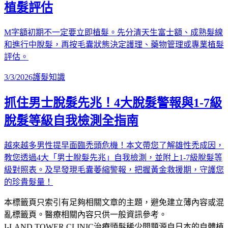
植髮評估
M字額初期不一定要立即植髮。先分清天生富士額、成熟髮線
和進行中脫髮，再按毛囊狀態決定護理、藥物管理或專業植髮
評估。
3/3/2026
護髮知識
抓住男士脫髮先兆！4大脫髮警報與1-7級
脫髮等級自我檢測全指南
越來越多男性提早面臨禿頭危機！本文帶您了解雄性禿成因，
教您透過4大「男士脫髮先兆」自我檢測，並附上1-7級脫髮等
級對照表。及早發現毛囊萎縮警報，把握黃金救援期，守護您
的珍貴髮量！
本標籤頁只索引有足夠相關文章的主題，避免建立薄內容或混
亂標籤頁。醫療相關內容只供一般資訊參考。
I-LAND TOWER CLINIC
治療頭髮稀少問題
源自日本的自體植