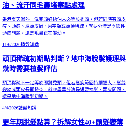
油、流汗同毛囊堵塞點處理
香港夏天濕熱，洗完頭好快油未必等於禿頭，但若同時有頭皮
痕、頭瘡、厚頭皮屑、M字額或頭頂稀疏，就要分清是季節性
頭皮問題，還是毛囊正在變幼。
11/6/2026
植髮知識
頭頂稀疏初期點判斷？地中海脫髮護理與
幾時需要植髮評估
頭頂稀疏不一定等於即將禿頭，但若髮旋範圍持續擴大、髮絲
變幼或頭皮長期發炎，就應盡早分清是短暫掉髮、頭皮問題，
還是地中海脫髮初期。
4/4/2026
護髮知識
更年期脫髮點算？拆解女性40+頭髮變薄