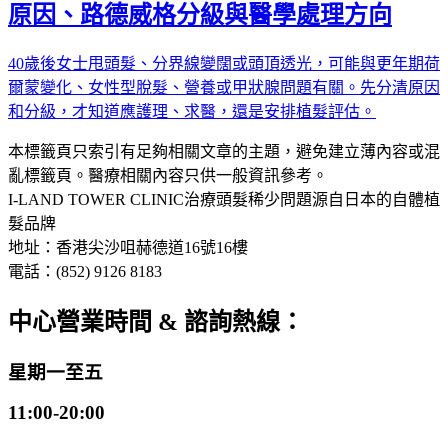
原因、路德威格分級與醫學處理方向
40歲後女士甩頭髮、分界線變闊或頭頂透光，可能與更年期荷
爾蒙變化、女性型脫髮、營養或甲狀腺問題有關。先分清原因
和分級，才知道應護理、求醫，還是安排植髮評估。
本標籤頁只索引有足夠相關文章的主題，避免建立薄內容或混
亂標籤頁。醫療相關內容只供一般資訊參考。
I-LAND TOWER CLINIC
治療頭髮稀少問題
源自日本的自體植
髮品牌
地址：香港尖沙咀赫德道16號16樓
電話：(852) 9126 8183
中心營業時間 & 諮詢熱線：
星期一至五
11:00-20:00