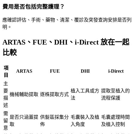
費用是否包括完整護理？
應確認評估、手術、藥物、清潔、覆診及突發查詢安排是否列
明。
ARTAS、FUE、DHI、i-Direct 放在一起
比較
項
ARTAS
FUE
DHI
i-Direct
目
主
要
植入工具或方
提取至植入的
機械輔助提取
逐株提取方式
描
法
流程保護
述
需
是否只涵蓋提
供髮區採集分
毛囊裝入及植
毛囊處理時間
留
取
佈
入角度
及植入控制
意