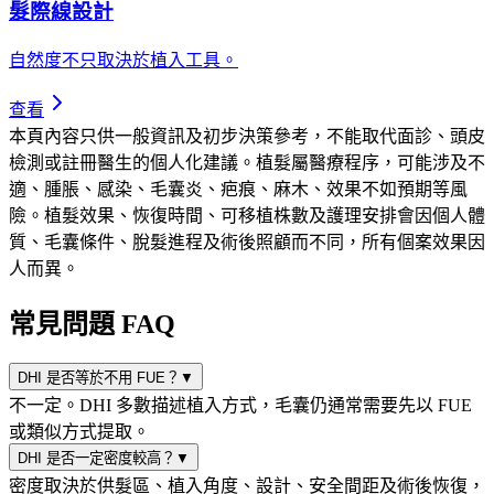
髮際線設計
自然度不只取決於植入工具。
查看
本頁內容只供一般資訊及初步決策參考，不能取代面診、頭皮
檢測或註冊醫生的個人化建議。植髮屬醫療程序，可能涉及不
適、腫脹、感染、毛囊炎、疤痕、麻木、效果不如預期等風
險。植髮效果、恢復時間、可移植株數及護理安排會因個人體
質、毛囊條件、脫髮進程及術後照顧而不同，所有個案效果因
人而異。
常見問題 FAQ
DHI 是否等於不用 FUE？
▼
不一定。DHI 多數描述植入方式，毛囊仍通常需要先以 FUE
或類似方式提取。
DHI 是否一定密度較高？
▼
密度取決於供髮區、植入角度、設計、安全間距及術後恢復，