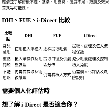
應清楚了解術後不適、感染、毛囊炎、密度不足、疤痕及效果
差異等可能性。
DHI、FUE、i-Direct 比較
比較
DHI
FUE
i-Direct
點
常見
提取、處理及植入流
使用植入筆植入
逐株提取毛囊
意思
程保護
重點
植入筆操作及毛
提取口徑及供髮
減少毛囊處理及控制
問題
囊裝載
區分佈
植入角度
不能
仍需看提取及術
仍需個人化評估及風
仍需看植入方式
忽略
後護理
險說明
需要個人化評估時
想了解 i-Direct 是否適合你？