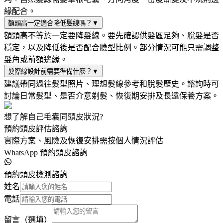
緣配合。
額頭高一定適合降低髮線嗎？
▼
額頭高不等於一定要降髮線。要先確認供髮區足夠、脫髮是否
穩定，以及降低後是否配合臉型比例。部分情況可能只需調整
髮角或前額邊緣。
髮際線設計前需要準備什麼？
▼
建議帶同過往髮型照片、理想髮線參考和脫髮歷史。諮詢時可
討論日常髮型、是否介意剃髮、恢復期安排及長遠保養方案。
想了解自己毛囊同頭皮狀況?
預約頭皮評估諮詢
實際方案、風險及恢復安排需按個人情況評估
WhatsApp 預約頭皮諮詢
預約頭皮檢測諮詢
姓名
電話
留言（選填）