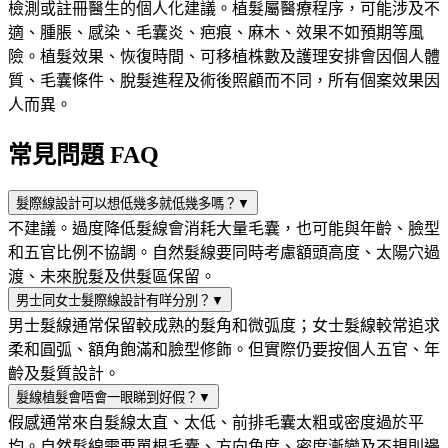
檢測或註冊醫生的個人化建議。植髮屬醫療程序，可能涉及不
適、腫脹、感染、毛囊炎、疤痕、麻木、效果不如預期等風
險。植髮效果、恢復時間、可移植株數及護理安排會因個人體
質、毛囊條件、脫髮進程及術後照顧而不同，所有個案效果因
人而異。
常見問題 FAQ
髮際線設計可以想低幾多就低幾多嗎？
▼
不建議。過度降低髮線會消耗大量毛囊，也可能與年齡、臉型
和五官比例不協調。自然髮線要同時考慮額頭高度、太陽穴過
渡、未來脫髮及供髮區保留。
男士同女士髮際線設計有咩分別？
▼
男士髮線通常保留較成熟的髮角和微弧度；女士髮線較常追求
柔和圓弧、額角飽滿和臉型修飾。但實際仍要按個人五官、年
齡及髮質設計。
髮線植髮會唔會一眼睇到好假？
▼
假感通常來自髮線太直、太低、前排毛囊太粗或密度過於平
均。自然髮線需要單根毛囊、方向角度、密度漸變及不規則邊