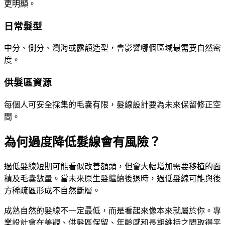
更明顯。
日常髮型
中分、側分、瀏海或露額造型，會影響哪個區域最需要自然密
度。
供髮區資源
每個人可安全採集的毛囊有限，髮線設計要為未來保留修正空
間。
為何過度降低髮線會有風險？
過低髮線短期可能看似改善額頭，但會大幅增加需要移植的面
積及毛囊數量。當未來原生髮繼續後退時，過低髮線可能與後
方稀疏區形成不自然斷層。
成熟自然的髮線不一定最低，而是看起來像本來就屬於你。專
業設計會在美觀、供髮區保留、年齡感和長期維持之間取得平