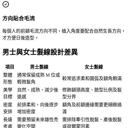
方向貼合毛流
每個人的前額毛流方向不同，植入角度要配合自然生長方向，
才方便日後造型。
男士與女士髮線設計差異
項目
男士髮線
女士髮線
整體
通常保留成熟 M 位或
較常追求柔和圓弧及額角飽滿
形態
輕微髮角
美學
自然、成熟、減少後
修飾額頭高度、臉型比例及髮
目標
退感
型分界
密度
前排柔和，向後逐步
額角及前額邊緣需要更細緻過
安排
增加密度
渡
長遠
需要預留未來雄性禿
需排除牽引性脫髮、產後脫髮
考慮
變化空間
或荷爾蒙因素