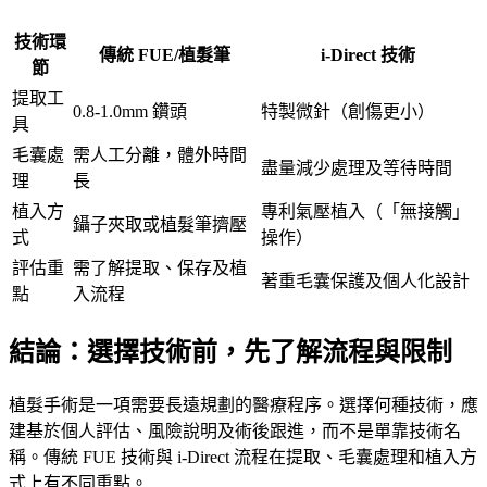
技術環
傳統 FUE/植髮筆
i-Direct 技術
節
提取工
0.8-1.0mm 鑽頭
特製微針（創傷更小）
具
毛囊處
需人工分離，體外時間
盡量減少處理及等待時間
理
長
植入方
專利氣壓植入（「無接觸」
鑷子夾取或植髮筆擠壓
式
操作）
評估重
需了解提取、保存及植
著重毛囊保護及個人化設計
點
入流程
結論：選擇技術前，先了解流程與限制
植髮手術是一項需要長遠規劃的醫療程序。選擇何種技術，應
建基於個人評估、風險說明及術後跟進，而不是單靠技術名
稱。傳統 FUE 技術與 i-Direct 流程在提取、毛囊處理和植入方
式上有不同重點。