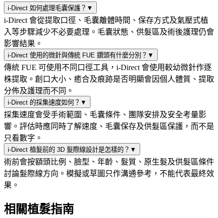
i-Direct 如何處理毛囊保護？
▼
i-Direct 會從提取口徑、毛囊離體時間、保存方式及氣壓式植
入等步驟減少不必要處理。毛囊狀態、供髮區及術後護理仍會
影響結果。
i-Direct 使用的微針與傳統 FUE 鑽頭有什麼分別？
▼
傳統 FUE 可使用不同口徑工具，i-Direct 會使用較幼微針作逐
株提取。創口大小、癒合及痕跡是否明顯會因個人體質、提取
分佈及護理而不同。
i-Direct 的採集速度如何？
▼
採集速度會受手術範圍、毛囊條件、團隊安排及安全考量影
響。評估時應同時了解速度、毛囊保存及供髮區保護，而不是
只看數字。
i-Direct 植髮前的 3D 髮際線設計是怎樣的？
▼
術前會按額頭比例、臉型、年齡、髮質、原生髮及供髮區條件
討論髮際線方向。模擬或草圖只作溝通參考，不能代表最終效
果。
相關植髮指南