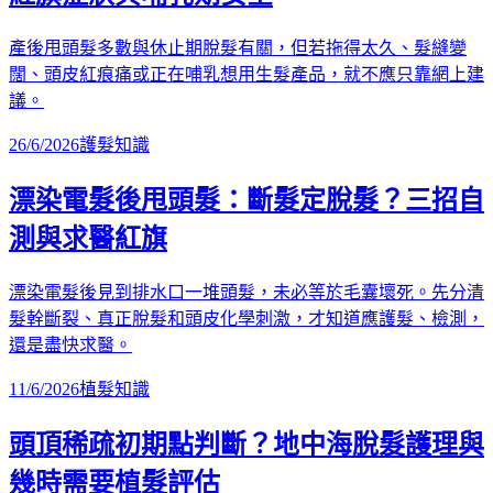
產後甩頭髮多數與休止期脫髮有關，但若拖得太久、髮縫變
闊、頭皮紅痕痛或正在哺乳想用生髮產品，就不應只靠網上建
議。
26/6/2026
護髮知識
漂染電髮後甩頭髮：斷髮定脫髮？三招自
測與求醫紅旗
漂染電髮後見到排水口一堆頭髮，未必等於毛囊壞死。先分清
髮幹斷裂、真正脫髮和頭皮化學刺激，才知道應護髮、檢測，
還是盡快求醫。
11/6/2026
植髮知識
頭頂稀疏初期點判斷？地中海脫髮護理與
幾時需要植髮評估