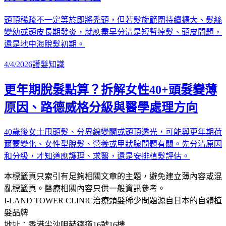
頭頂稀疏不一定等於即將禿頭，但若髮旋範圍持續擴大、髮絲
變幼或頭皮長期發炎，就應盡早分清是短暫掉髮、頭皮問題，
還是地中海脫髮初期。
4/4/2026
護髮知識
更年期脫髮點算？拆解女性40+頭髮變薄
原因、路德威格分級與醫學處理方向
40歲後女士甩頭髮、分界線變闊或頭頂透光，可能與更年期荷
爾蒙變化、女性型脫髮、營養或甲狀腺問題有關。先分清原因
和分級，才知道應護理、求醫，還是安排植髮評估。
本標籤頁只索引有足夠相關文章的主題，避免建立薄內容或混
亂標籤頁。醫療相關內容只供一般資訊參考。
I-LAND TOWER CLINIC
治療頭髮稀少問題
源自日本的自體植
髮品牌
地址：香港尖沙咀赫德道16號16樓