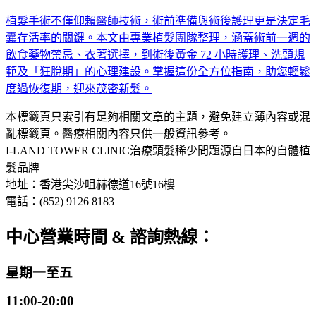
植髮手術不僅仰賴醫師技術，術前準備與術後護理更是決定毛
囊存活率的關鍵。本文由專業植髮團隊整理，涵蓋術前一週的
飲食藥物禁忌、衣著選擇，到術後黃金 72 小時護理、洗頭規
範及「狂脫期」的心理建設。掌握這份全方位指南，助您輕鬆
度過恢復期，迎來茂密新髮。
本標籤頁只索引有足夠相關文章的主題，避免建立薄內容或混
亂標籤頁。醫療相關內容只供一般資訊參考。
I-LAND TOWER CLINIC
治療頭髮稀少問題
源自日本的自體植
髮品牌
地址：香港尖沙咀赫德道16號16樓
電話：(852) 9126 8183
中心營業時間 & 諮詢熱線：
星期一至五
11:00-20:00