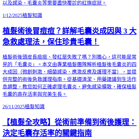
以及感染、毛囊炎等需要盡快覆診的紅旗症狀。
1/12/2025
植髮知識
植髮術後冒痘痘？詳解毛囊炎成因與 3 大
急救處理法，保住珍貴毛囊！
植髮術後頭皮長痘痘、發紅是失敗了嗎？別擔心，這可能是常
見的「毛囊炎」。本文由專業植髮團隊解析植髮後毛囊炎的四
大成因（微創刺激、細菌感染、應激反應及護理不當），並提
供完整的術後急救護理指南。從基礎清潔、用藥建議到生活作
息調整，教您如何正確處理毛囊炎，避免感染擴散，確保植髮
毛囊的高存活率與完美生長。
26/11/2025
植髮知識
【植髮全攻略】從術前準備到術後護理：
決定毛囊存活率的關鍵指南