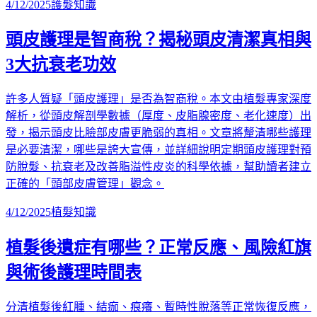
4/12/2025
護髮知識
頭皮護理是智商稅？揭秘頭皮清潔真相與
3大抗衰老功效
許多人質疑「頭皮護理」是否為智商稅。本文由植髮專家深度
解析，從頭皮解剖學數據（厚度、皮脂腺密度、老化速度）出
發，揭示頭皮比臉部皮膚更脆弱的真相。文章將釐清哪些護理
是必要清潔，哪些是誇大宣傳，並詳細說明定期頭皮護理對預
防脫髮、抗衰老及改善脂溢性皮炎的科學依據，幫助讀者建立
正確的「頭部皮膚管理」觀念。
4/12/2025
植髮知識
植髮後遺症有哪些？正常反應、風險紅旗
與術後護理時間表
分清植髮後紅腫、結痂、痕癢、暫時性脫落等正常恢復反應，