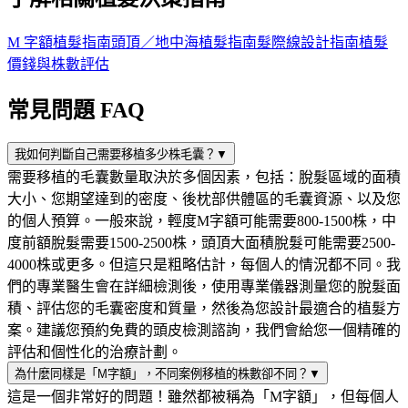
M 字額植髮指南
頭頂／地中海植髮指南
髮際線設計指南
植髮
價錢與株數評估
常見問題 FAQ
我如何判斷自己需要移植多少株毛囊？
▼
需要移植的毛囊數量取決於多個因素，包括：脫髮區域的面積
大小、您期望達到的密度、後枕部供體區的毛囊資源、以及您
的個人預算。一般來說，輕度M字額可能需要800-1500株，中
度前額脫髮需要1500-2500株，頭頂大面積脫髮可能需要2500-
4000株或更多。但這只是粗略估計，每個人的情況都不同。我
們的專業醫生會在詳細檢測後，使用專業儀器測量您的脫髮面
積、評估您的毛囊密度和質量，然後為您設計最適合的植髮方
案。建議您預約免費的頭皮檢測諮詢，我們會給您一個精確的
評估和個性化的治療計劃。
為什麼同樣是「M字額」，不同案例移植的株數卻不同？
▼
這是一個非常好的問題！雖然都被稱為「M字額」，但每個人