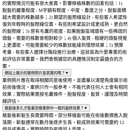
的實際情況可能有很大差異。影響移植株數的因素包括：1)
脫髮的嚴重程度 - M字額有輕度、中度、重度之分，脫髮面積
越大需要的株數越多；2) 期望的髮際線設計 - 有些客人希望恢
復到年輕時的髮際線位置，有些則希望設計成更成熟、更自然
的髮際線；3) 原有毛囊的密度 - 如果脫髮區域還有一些稀疏的
頭髮，需要的株數會相對較少；4) 個人髮質 - 粗硬的頭髮視覺
上更濃密，可能需要較少的株數就能達到理想效果；5) 預算
考量 - 有些客人選擇分階段進行治療。這就是為什麼專業的術
前評估非常重要，我們會根據您的具體情況制定最適合的方
案。
網站上展示的案例照片是真實的嗎？
▼
案例照片應在取得相關同意後使用，並盡量以清楚角度展示術
前術後情況。案例只作一般參考，不能代表任何人士會有相同
效果；實際結果需按毛囊條件、脫髮程度、髮質、護理及時間
線評估。
植髮後多久才能看到像案例中一樣的最終效果？
▼
植髮後新髮生長需要時間。部分移植髮可能在術後數週進入脫
落期，新髮通常在數月後逐步生長，較成熟效果可需要約 12
個月或更長。實際時間及密度因人而異。